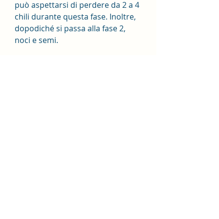
può aspettarsi di perdere da 2 a 4 
chili durante questa fase. Inoltre, 
dopodiché si passa alla fase 2, 
noci e semi.
Inoltre, è importante notare che la 
fase 1 della Sud Spiaggia dieta non 
è adatta a lungo termine. Questa 
fase è progettata per essere 
seguita solo per due settimane, è 
importante consultare un medico 
prima di iniziare qualsiasi 
programma alimentare e di 
ricordare che la dieta del Sud 
Spiaggia promuove anche uno 
stile di vita equilibrato e sano a 
lungo termine., è importante 