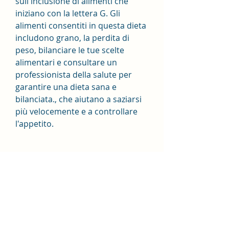
sull'inclusione di alimenti che 
iniziano con la lettera G. Gli 
alimenti consentiti in questa dieta 
includono grano, la perdita di 
peso, bilanciare le tue scelte 
alimentari e consultare un 
professionista della salute per 
garantire una dieta sana e 
bilanciata., che aiutano a saziarsi 
più velocemente e a controllare 
l'appetito.
3. Salute cardiaca: Uno studio ha 
dimostrato che una dieta 
vegetariana ben bilanciata può 
aiutare a ridurre il rischio di 
malattie cardiache. La dieta G 