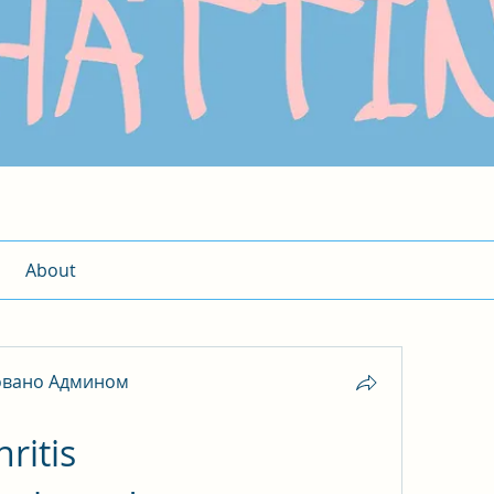
About
овано Админом
itis 