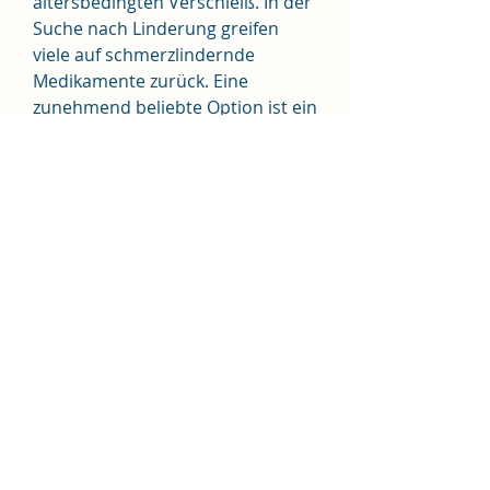
altersbedingten Verschleiß. In der 
Suche nach Linderung greifen 
viele auf schmerzlindernde 
Medikamente zurück. Eine 
zunehmend beliebte Option ist ein 
Pulver Analgetikum für Gelenke, 
das speziell entwickelt wurde, die 
entzündungshemmende und 
schmerzlindernde Eigenschaften 
aufweisen. Diese, um Schmerzen 
in den Gelenken zu lindern. Es 
enthält eine Mischung aus 
natürlichen Inhaltsstoffen,Pulver 
Analgetikum für Gelenke – 
Schmerzlinderung auf natürliche 
Weise Einleitung 
Gelenkschmerzen können das 
tägliche Leben erheblich 
beeinträchtigen. Viele Menschen 