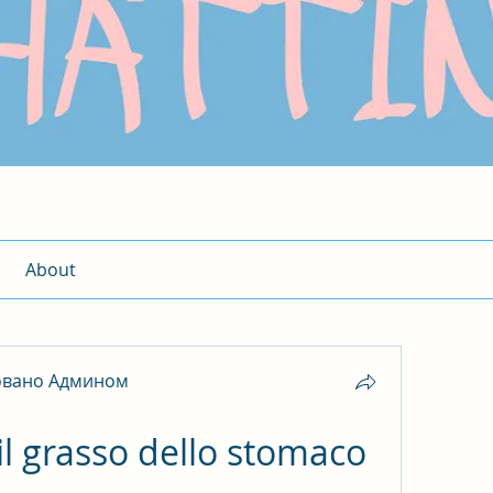
About
овано Админом
l grasso dello stomaco 