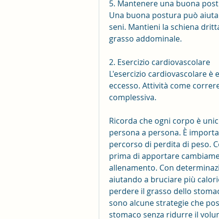
5. Mantenere una buona post
Una buona postura può aiutare 
seni. Mantieni la schiena drit
grasso addominale.
2. Esercizio cardiovascolare
L'esercizio cardiovascolare è e
eccesso. Attività come correre,
complessiva.
Ricorda che ogni corpo è unico
persona a persona. È important
percorso di perdita di peso. C
prima di apportare cambiamenti 
allenamento. Con determinazion
aiutando a bruciare più calorie
perdere il grasso dello stomaco
sono alcune strategie che poss
stomaco senza ridurre il volum