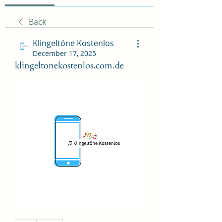
Back
Klingeltöne Kostenlos​
December 17, 2025
klingeltonekostenlos.com.de