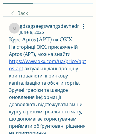
Back
gdsagsaegswahgsdayhedr
gdsagsaegswahgsdayhedr
June 8, 2025
Курс Aptos (APT) на OKX
На сторінці OKX, присвяченій 
Aptos (APT), можна знайти 
https://www.okx.com/ua/price/apt
os-apt
 актуальні дані про ціну 
криптовалюти, її ринкову 
капіталізацію та обсяги торгів. 
Зручні графіки та швидке 
оновлення інформації 
дозволяють відстежувати зміни 
курсу в режимі реального часу, 
що допомагає користувачам 
приймати обґрунтовані рішення 
на крипторинку.