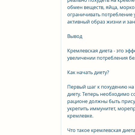
реально похудеть на кремлев
обмен веществ, яйца, морков
ограничивать потребление у
активный образ жизни и за
Вывод
Кремлевская диета - это эфф
увеличении потребления бе
Как начать диету?
Первый шаг к похудению на 
диету. Теперь необходимо со
рационе должны быть присут
укрепить иммунитет, морепро
кремлевке.
Что такое кремлевская диет