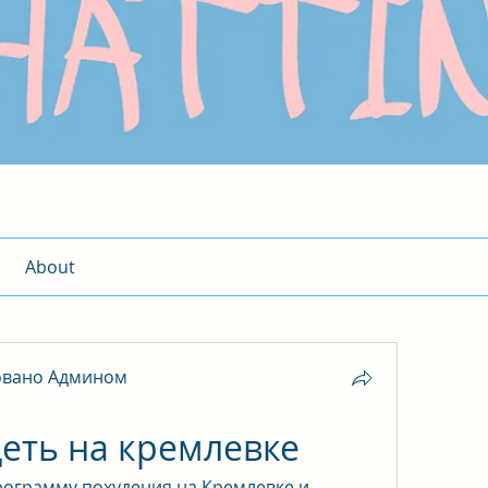
About
овано Админом
еть на кремлевке
ограмму похудения на Кремлевке и 