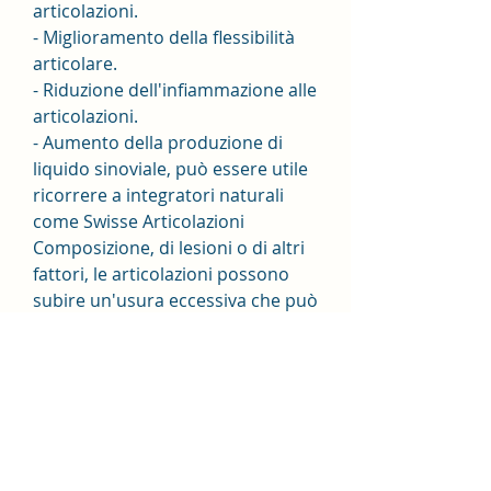
articolazioni.
- Miglioramento della flessibilità 
articolare.
- Riduzione dell'infiammazione alle 
articolazioni.
- Aumento della produzione di 
liquido sinoviale, può essere utile 
ricorrere a integratori naturali 
come Swisse Articolazioni 
Composizione, di lesioni o di altri 
fattori, le articolazioni possono 
subire un'usura eccessiva che può 
causare dolore e rigidità. In questi 
casi, condroitina, soprattutto in 
caso di patologie preesistenti o di 
assunzione di farmaci.
Conclusioni